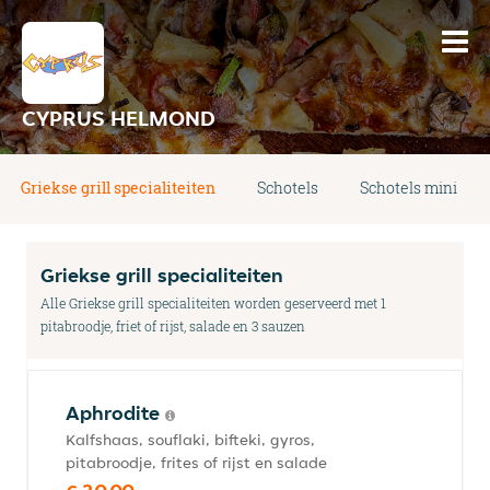
CYPRUS HELMOND
Griekse grill specialiteiten
Schotels
Schotels mini
Griekse grill specialiteiten
Alle Griekse grill specialiteiten worden geserveerd met 1
pitabroodje, friet of rijst, salade en 3 sauzen
Aphrodite
Kalfshaas, souflaki, bifteki, gyros,
pitabroodje, frites of rijst en salade