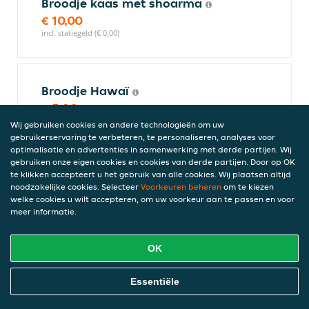
Broodje kaas met shoarma
€ 10,00
incl. statiegeld (€ 0,00)
Broodje Hawaï
€ 5,00
incl. statiegeld (€ 0,00)
Wij gebruiken cookies en andere technologieën om uw
gebruikerservaring te verbeteren, te personaliseren, analyses voor
optimalisatie en advertenties in samenwerking met derde partijen. Wij
gebruiken onze eigen cookies en cookies van derde partijen. Door op OK
te klikken accepteert u het gebruik van alle cookies. Wij plaatsen altijd
Broodje shoarma met
noodzakelijke cookies. Selecteer
Voorkeuren beheren
om te kiezen
champignons
welke cookies u wilt accepteren, om uw voorkeur aan te passen en voor
€ 10,00
meer informatie.
incl. statiegeld (€ 0,00)
OK
Broodje shoarma speciaal
Online Eten Bestellen
Essentiële
€ 10,50